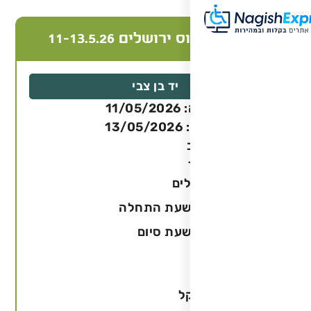
שלים 11-13.5.26
יד בן צבי
11
13
לים
שעת התחלה
שעת סיום
ל