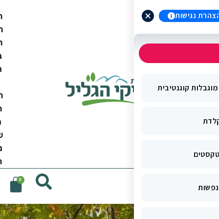
ה
ת
ח
ב
ר
ו
ת
ה
ר
ש
מ
ה
0